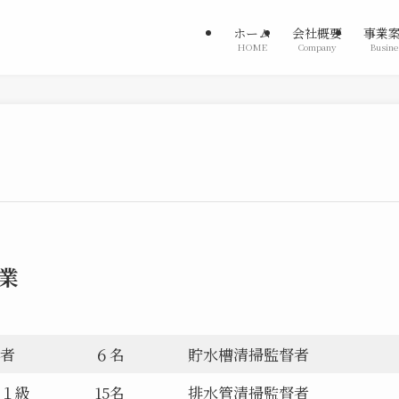
ホーム
会社概要
事業
HOME
Company
Busine
業
者
６名
貯水槽清掃監督者
１級
15名
排水管清掃監督者