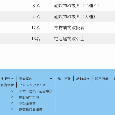
３名
危険物取扱者（乙種４）
７名
危険物取扱者（丙種）
17名
毒物劇物取扱者
13名
宅地建物取引士
会社概要
事業案内
施工事例
活動報告
採用情報
保有資格者
ビルメンテナンス
土木・建築・造園事業
施設保守管理
不動産事業
廃棄物収集運搬