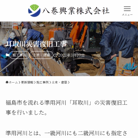
メニュー
耳取川災害復旧工事
施工事例
土木・建築
2021年3月20日
ホーム
更新情報
施工事例
土木・建築
福島市を流れる準用河川「耳取川」の災害復旧工
事を行いました。
準用河川とは、一級河川にも二級河川にも指定さ